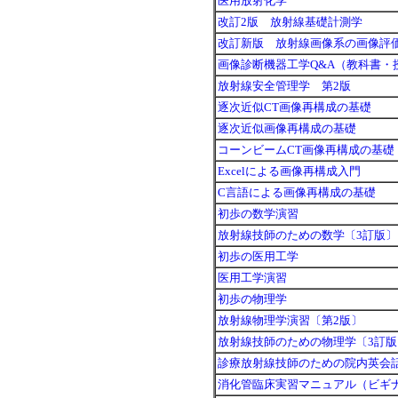
医用放射化学
改訂2版 放射線基礎計測学
改訂新版 放射線画像系の画像評
画像診断機器工学Q&A（教科書・
放射線安全管理学 第2版
逐次近似CT画像再構成の基礎
逐次近似画像再構成の基礎
コーンビームCT画像再構成の基礎
Excelによる画像再構成入門
C言語による画像再構成の基礎
初歩の数学演習
放射線技師のための数学〔3訂版〕
初歩の医用工学
医用工学演習
初歩の物理学
放射線物理学演習〔第2版〕
放射線技師のための物理学〔3訂版
診療放射線技師のための院内英会
消化管臨床実習マニュアル（ビギ