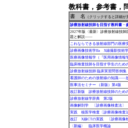
教科書，参考書，
書 名
（クリックすると詳細が
診療放射線技師を目指す教科書・参
2027年版〈最新〉診療放射線技師
題と解説――
これならできる放射線部門の医療
診療画像技術学IIa X線撮影技術
医療画像情報学（『医用画像情報
臨床検査技師を目指す学生のため
診療放射線技師 臨床実習問答例集
看護師のための放射線の知識――
医事法セミナー （新版）第4版
改訂新版 診療放射線技師のため
診療放射線学辞典 第2版
画像解剖学 〔診療画像検査法〕
実践 核医学検査〔診療画像検査
改訂 X線CTの実践 〔診療画像
〈新編〉 臨床医学概論